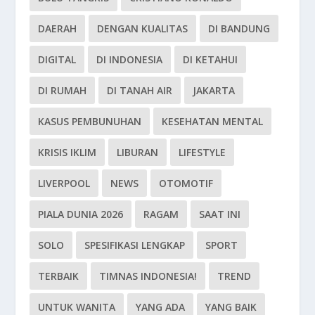
DAERAH
DENGAN KUALITAS
DI BANDUNG
DIGITAL
DI INDONESIA
DI KETAHUI
DI RUMAH
DI TANAH AIR
JAKARTA
KASUS PEMBUNUHAN
KESEHATAN MENTAL
KRISIS IKLIM
LIBURAN
LIFESTYLE
LIVERPOOL
NEWS
OTOMOTIF
PIALA DUNIA 2026
RAGAM
SAAT INI
SOLO
SPESIFIKASI LENGKAP
SPORT
TERBAIK
TIMNAS INDONESIA!
TREND
UNTUK WANITA
YANG ADA
YANG BAIK