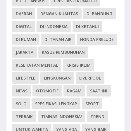
BULU TANGKIS
CRISTIANO RONALDO
DAERAH
DENGAN KUALITAS
DI BANDUNG
DIGITAL
DI INDONESIA
DI KETAHUI
DI RUMAH
DI TANAH AIR
HONDA PRELUDE
JAKARTA
KASUS PEMBUNUHAN
KESEHATAN MENTAL
KRISIS IKLIM
LIFESTYLE
LINGKUNGAN
LIVERPOOL
NEWS
OTOMOTIF
RAGAM
SAAT INI
SOLO
SPESIFIKASI LENGKAP
SPORT
TERBAIK
TIMNAS INDONESIA!
TREND
UNTUK WANITA
YANG ADA
YANG BAIK