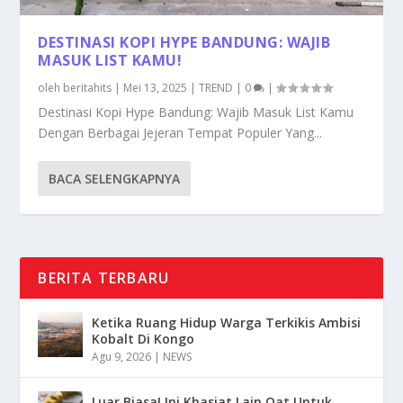
DESTINASI KOPI HYPE BANDUNG: WAJIB
MASUK LIST KAMU!
oleh
beritahits
|
Mei 13, 2025
|
TREND
|
0
|
Destinasi Kopi Hype Bandung: Wajib Masuk List Kamu
Dengan Berbagai Jejeran Tempat Populer Yang...
BACA SELENGKAPNYA
BERITA TERBARU
Ketika Ruang Hidup Warga Terkikis Ambisi
Kobalt Di Kongo
Agu 9, 2026
|
NEWS
Luar Biasa! Ini Khasiat Lain Oat Untuk