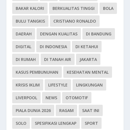
BAKAR KALORI
BERKUALITAS TINGGI
BOLA
BULU TANGKIS
CRISTIANO RONALDO
DAERAH
DENGAN KUALITAS
DI BANDUNG
DIGITAL
DI INDONESIA
DI KETAHUI
DI RUMAH
DI TANAH AIR
JAKARTA
KASUS PEMBUNUHAN
KESEHATAN MENTAL
KRISIS IKLIM
LIFESTYLE
LINGKUNGAN
LIVERPOOL
NEWS
OTOMOTIF
PIALA DUNIA 2026
RAGAM
SAAT INI
SOLO
SPESIFIKASI LENGKAP
SPORT