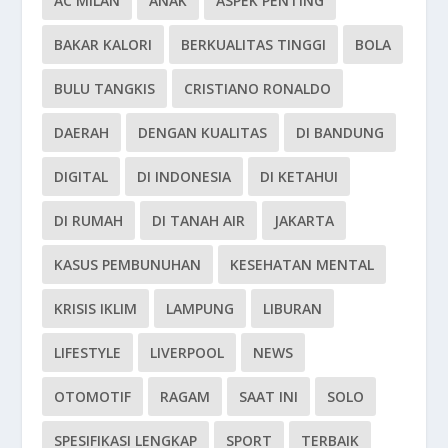
AC MILAN
ANAK
ASPEK PENTING
BAKAR KALORI
BERKUALITAS TINGGI
BOLA
BULU TANGKIS
CRISTIANO RONALDO
DAERAH
DENGAN KUALITAS
DI BANDUNG
DIGITAL
DI INDONESIA
DI KETAHUI
DI RUMAH
DI TANAH AIR
JAKARTA
KASUS PEMBUNUHAN
KESEHATAN MENTAL
KRISIS IKLIM
LAMPUNG
LIBURAN
LIFESTYLE
LIVERPOOL
NEWS
OTOMOTIF
RAGAM
SAAT INI
SOLO
SPESIFIKASI LENGKAP
SPORT
TERBAIK