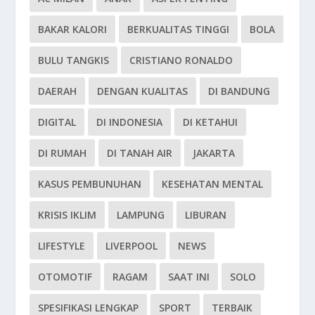
BAKAR KALORI
BERKUALITAS TINGGI
BOLA
BULU TANGKIS
CRISTIANO RONALDO
DAERAH
DENGAN KUALITAS
DI BANDUNG
DIGITAL
DI INDONESIA
DI KETAHUI
DI RUMAH
DI TANAH AIR
JAKARTA
KASUS PEMBUNUHAN
KESEHATAN MENTAL
KRISIS IKLIM
LAMPUNG
LIBURAN
LIFESTYLE
LIVERPOOL
NEWS
OTOMOTIF
RAGAM
SAAT INI
SOLO
SPESIFIKASI LENGKAP
SPORT
TERBAIK