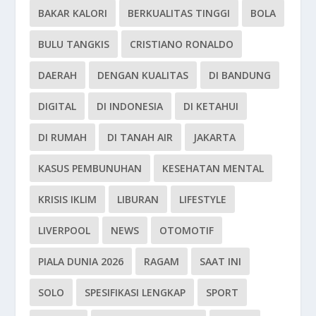
BAKAR KALORI
BERKUALITAS TINGGI
BOLA
BULU TANGKIS
CRISTIANO RONALDO
DAERAH
DENGAN KUALITAS
DI BANDUNG
DIGITAL
DI INDONESIA
DI KETAHUI
DI RUMAH
DI TANAH AIR
JAKARTA
KASUS PEMBUNUHAN
KESEHATAN MENTAL
KRISIS IKLIM
LIBURAN
LIFESTYLE
LIVERPOOL
NEWS
OTOMOTIF
PIALA DUNIA 2026
RAGAM
SAAT INI
SOLO
SPESIFIKASI LENGKAP
SPORT