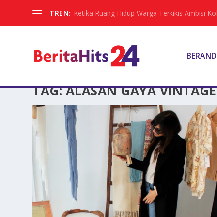
TREN:
Ketika Ruang Hidup Warga Terkikis Ambisi Kob
BERAND
TAG:
ALASAN GAYA VINTAGE